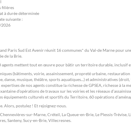
l
 filières
at à durée déterminée
ate suivante :
/2026
rand Paris Sud Est Avenir réunit 16 communes* du Val-de Marne pour une
ée de la Brie.
00 agents mettent tout en œuvre pour bâtir un territoire durable, inclusif e
hniques (bâtiments, voirie, assainissement, propreté urbaine, restauration 
e, danse, musique, théâtre, sports aquatiques...) et administratives (droit, 
 expertises de nos agents constitue la richesse de GPSEA, richesse à la me
xantaine d’opérations de travaux sur les voiries et les réseaux d’assainiss
es équipements culturels et sportifs du Territoire, 60 opérations d’amén
e. Alors, postulez ! Et rejoignez-nous.
, Chennevières-sur-Marne, Créteil, La Queue-en-Brie, Le Plessis-Trévise,
s, Santeny, Sucy-en-Brie, Villecresnes.