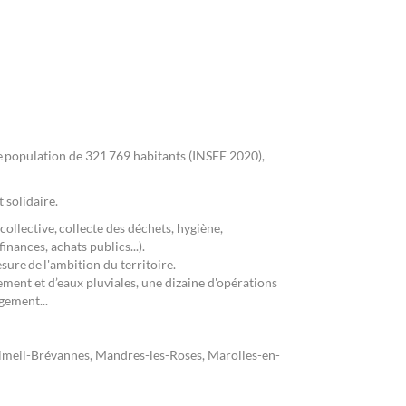
 population de 321 769 habitants (INSEE 2020),
t solidaire.
collective, collecte des déchets, hygiène,
finances, achats publics...).
sure de l'ambition du territoire.
ement et d’eaux pluviales, une dizaine d'opérations
agement...
 Limeil-Brévannes, Mandres-les-Roses, Marolles-en-