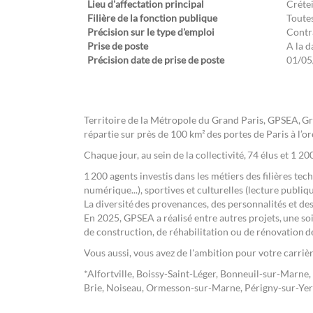
Lieu d'affectation principal
Crétei
Filière de la fonction publique
Toutes
Précision sur le type d'emploi
Contr
Prise de poste
A la d
Précision date de prise de poste
01/05
Territoire de la Métropole du Grand Paris, GPSEA, G
répartie sur près de 100 km² des portes de Paris à l’or
Chaque jour, au sein de la collectivité, 74 élus et 1 2
1 200 agents investis dans les métiers des filières tec
numérique...), sportives et culturelles (lecture publiqu
La diversité des provenances, des personnalités et des
En 2025, GPSEA a réalisé entre autres projets, une soi
de construction, de réhabilitation ou de rénovation d
Vous aussi, vous avez de l'ambition pour votre carrièr
*Alfortville, Boissy-Saint-Léger, Bonneuil-sur-Marne
Brie, Noiseau, Ormesson-sur-Marne, Périgny-sur-Yerre