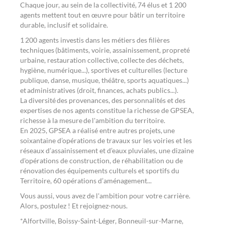
Chaque jour, au sein de la collectivité, 74 élus et 1 200
agents mettent tout en œuvre pour bâtir un territoire
durable, inclusif et solidaire.
1 200 agents investis dans les métiers des filières
techniques (bâtiments, voirie, assainissement, propreté
urbaine, restauration collective, collecte des déchets,
hygiène, numérique...), sportives et culturelles (lecture
publique, danse, musique, théâtre, sports aquatiques...)
et administratives (droit, finances, achats publics...).
La diversité des provenances, des personnalités et des
expertises de nos agents constitue la richesse de GPSEA,
richesse à la mesure de l'ambition du territoire.
En 2025, GPSEA a réalisé entre autres projets, une
soixantaine d’opérations de travaux sur les voiries et les
réseaux d’assainissement et d’eaux pluviales, une dizaine
d'opérations de construction, de réhabilitation ou de
rénovation des équipements culturels et sportifs du
Territoire, 60 opérations d’aménagement...
Vous aussi, vous avez de l'ambition pour votre carrière.
Alors, postulez ! Et rejoignez-nous.
*Alfortville, Boissy-Saint-Léger, Bonneuil-sur-Marne,