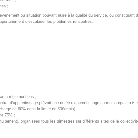
tes ;
out évènement ou situation pouvant nuire à la qualité du service, ou constituan
 opportunément d’escalader les problèmes rencontrés.
ar la règlementions ;
ontrat d’apprentissage prévoit une durée d’apprentissage au moins égale à 6 m
 charge de 60% dans la limite de 30€/mois) ;
de 75% ;
uitement), organisées tous les trimestres sur différents sites de la collectivit