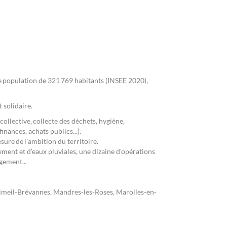
 population de 321 769 habitants (INSEE 2020),
t solidaire.
collective, collecte des déchets, hygiène,
finances, achats publics...).
sure de l'ambition du territoire.
ement et d’eaux pluviales, une dizaine d'opérations
agement...
 Limeil-Brévannes, Mandres-les-Roses, Marolles-en-