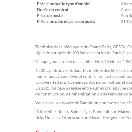
Précision sur le type d'emploi
Alter
Durée du contrat
Autre
Prise de poste
A la d
Précision date de prise de poste
01/09
Territoire de la Métropole du Grand Paris, GPSEA, G
répartie sur près de 100 km² des portes de Paris à l’or
Chaque jour, au sein de la collectivité, 74 élus et 1 2
1 200 agents investis dans les métiers des filières tec
numérique...), sportives et culturelles (lecture publiqu
La diversité des provenances, des personnalités et des
En 2025, GPSEA a réalisé entre autres projets, une soi
de construction, de réhabilitation ou de rénovation d
Vous aussi, vous avez de l'ambition pour votre carrièr
*Alfortville, Boissy-Saint-Léger, Bonneuil-sur-Marne
Brie, Noiseau, Ormesson-sur-Marne, Périgny-sur-Yerre