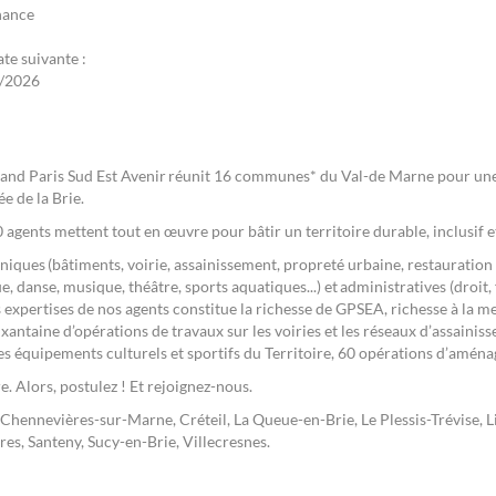
nance
ate suivante :
/2026
rand Paris Sud Est Avenir réunit 16 communes* du Val-de Marne pour une
ée de la Brie.
00 agents mettent tout en œuvre pour bâtir un territoire durable, inclusif e
hniques (bâtiments, voirie, assainissement, propreté urbaine, restauration 
e, danse, musique, théâtre, sports aquatiques...) et administratives (droit, 
 expertises de nos agents constitue la richesse de GPSEA, richesse à la me
xantaine d’opérations de travaux sur les voiries et les réseaux d’assainiss
es équipements culturels et sportifs du Territoire, 60 opérations d’amén
e. Alors, postulez ! Et rejoignez-nous.
, Chennevières-sur-Marne, Créteil, La Queue-en-Brie, Le Plessis-Trévise,
s, Santeny, Sucy-en-Brie, Villecresnes.