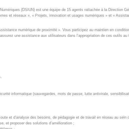
umériques (DSIUN) est une équipe de 15 agents rattachée à la Direction Génér
mes et réseaux », « Projets, innovation et usages numériques » et « Assista
 Assistance numérique de proximité ». Vous participez au maintien en conditio
surez une assistance aux utilisateurs dans l’appropriation de ces outils au tr
,
curité informatique (sauvegardes, mots de passe, lutte antivirale, sensibilisa
coute et d’analyse des besoins, de pédagogie et de travail en réseau au sein d
e, et proposer des solutions d’amélioration ;
roblèmes ;