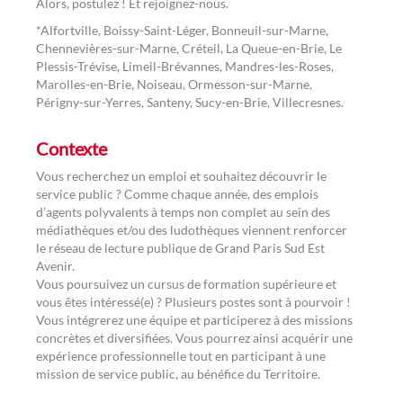
Alors, postulez ! Et rejoignez-nous.
*Alfortville, Boissy-Saint-Léger, Bonneuil-sur-Marne,
Chennevières-sur-Marne, Créteil, La Queue-en-Brie, Le
Plessis-Trévise, Limeil-Brévannes, Mandres-les-Roses,
Marolles-en-Brie, Noiseau, Ormesson-sur-Marne,
Périgny-sur-Yerres, Santeny, Sucy-en-Brie, Villecresnes.
Contexte
Vous recherchez un emploi et souhaitez découvrir le
service public ? Comme chaque année, des emplois
d’agents polyvalents à temps non complet au sein des
médiathèques et/ou des ludothèques viennent renforcer
le réseau de lecture publique de Grand Paris Sud Est
Avenir.
Vous poursuivez un cursus de formation supérieure et
vous êtes intéressé(e) ? Plusieurs postes sont à pourvoir !
Vous intégrerez une équipe et participerez à des missions
concrètes et diversifiées. Vous pourrez ainsi acquérir une
expérience professionnelle tout en participant à une
mission de service public, au bénéfice du Territoire.