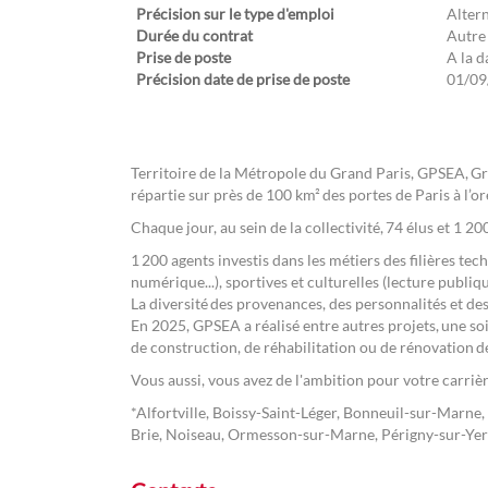
Précision sur le type d'emploi
Alter
Durée du contrat
Autre
Prise de poste
A la d
Précision date de prise de poste
01/09
Territoire de la Métropole du Grand Paris, GPSEA, G
répartie sur près de 100 km² des portes de Paris à l’or
Chaque jour, au sein de la collectivité, 74 élus et 1 2
1 200 agents investis dans les métiers des filières tec
numérique...), sportives et culturelles (lecture publiqu
La diversité des provenances, des personnalités et des
En 2025, GPSEA a réalisé entre autres projets, une soi
de construction, de réhabilitation ou de rénovation d
Vous aussi, vous avez de l'ambition pour votre carrièr
*Alfortville, Boissy-Saint-Léger, Bonneuil-sur-Marne
Brie, Noiseau, Ormesson-sur-Marne, Périgny-sur-Yerre