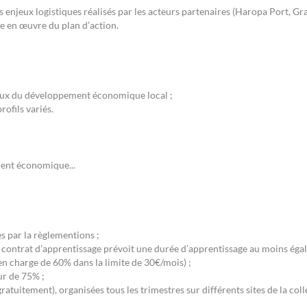
 les enjeux logistiques réalisés par les acteurs partenaires (Haropa Port, 
e en œuvre du plan d’action.
njeux du développement économique local ;
ofils variés.
ent économique...
s par la règlementions ;
e contrat d’apprentissage prévoit une durée d’apprentissage au moins égale
en charge de 60% dans la limite de 30€/mois) ;
ur de 75% ;
ratuitement), organisées tous les trimestres sur différents sites de la colle