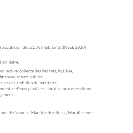
 population de 321 769 habitants (INSEE 2020),
t solidaire.
collective, collecte des déchets, hygiène,
finances, achats publics...).
sure de l'ambition du territoire.
ement et d’eaux pluviales, une dizaine d'opérations
agement...
 Limeil-Brévannes, Mandres-les-Roses, Marolles-en-