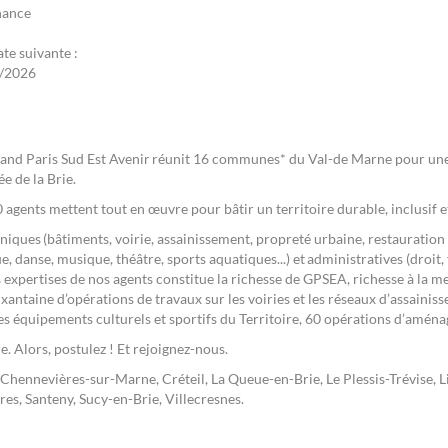
nance
ate suivante :
/2026
rand Paris Sud Est Avenir réunit 16 communes* du Val-de Marne pour une
ée de la Brie.
00 agents mettent tout en œuvre pour bâtir un territoire durable, inclusif e
hniques (bâtiments, voirie, assainissement, propreté urbaine, restauration 
e, danse, musique, théâtre, sports aquatiques...) et administratives (droit, 
 expertises de nos agents constitue la richesse de GPSEA, richesse à la me
xantaine d’opérations de travaux sur les voiries et les réseaux d’assainiss
es équipements culturels et sportifs du Territoire, 60 opérations d’amén
e. Alors, postulez ! Et rejoignez-nous.
, Chennevières-sur-Marne, Créteil, La Queue-en-Brie, Le Plessis-Trévise,
s, Santeny, Sucy-en-Brie, Villecresnes.