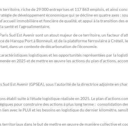
erritoire, riche de 29 000 entreprises et 117 863 emplois, et ainsi concou
ratégie de développement économique qui se décline en quatre axes : souti
’accueil immobilière et foncière de qualité, et appui à la transition des 
la santé et l’agroalimentaire.
is Sud Est Avenir sont un atout majeur de ce territoire, un facteur d’attra
e de Haropa Port à Bonneuil, et de la plateforme ferroviaire à Créteil, le
rtant, dans un contexte de décarbonation de l’économie.
aractéristiques logistiques et les opportunités représentées par la logisti
ude menée en 2025 et de mettre en œuvre les actions du plan d’actions, ac
ris Sud Est Avenir (GPSEA), sous l’autorité de la directrice adjointe en 
ions établi suite à l’étude logistique réalisée en 2025. Le plan d’actions c
égiques pour construire des actions à plus long terme : consolidation des
 lien avec le PLUi et les besoins en logistique du dernier kilomètre, sensib
res territoriaux dans le but de mettre en œuvre de manière collective et co