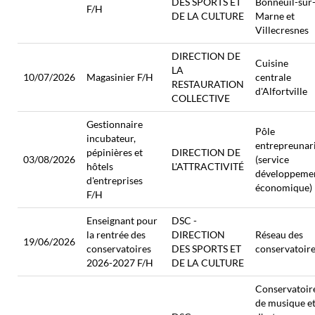
DES SPORTS ET
Bonneuil-sur
F/H
DE LA CULTURE
Marne et
Villecresnes
DIRECTION DE
Cuisine
LA
10/07/2026
Magasinier F/H
centrale
RESTAURATION
d'Alfortville
COLLECTIVE
Gestionnaire
Pôle
incubateur,
entrepreunar
pépinières et
DIRECTION DE
03/08/2026
(service
hôtels
L'ATTRACTIVITÉ
développeme
d'entreprises
économique)
F/H
Enseignant pour
DSC -
la rentrée des
DIRECTION
Réseau des
19/06/2026
conservatoires
DES SPORTS ET
conservatoir
2026-2027 F/H
DE LA CULTURE
Conservatoir
de musique e