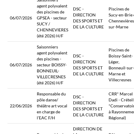
agent polyvalent
DSC -
Piscines de
des piscines de
DIRECTION
Sucy-en-Brie 
06/07/2026
GPSEA - secteur
DES SPORTS ET
Chennevières
SUCY /
DE LA CULTURE
sur-Marne
CHENNEVIERES
(été 2026) H/F
Saisonniers
Piscines de
agent polyvalent
DSC -
Boissy-Saint-
des piscines -
DIRECTION
Léger,
06/07/2026
secteur BOISSY-
DES SPORTS ET
Bonneuil-sur
BONNEUIL-
DE LA CULTURE
Marne et
VILLECRESNES
Villecresnes
(été 2026) H/F
Responsable du
CRR* Marcel
DSC -
pôle danse/
Dadi - Créteil
DIRECTION
22/06/2026
théâtre art vocal
*Conservatoi
DES SPORTS ET
en charge de
à Rayonneme
DE LA CULTURE
l'EAC F/H
Régional)
DIRECTION DE