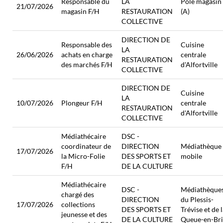
Responsable du
LA
Pôle magasin
21/07/2026
magasin F/H
RESTAURATION
(A)
COLLECTIVE
DIRECTION DE
Responsable des
Cuisine
LA
26/06/2026
achats en charge
centrale
RESTAURATION
des marchés F/H
d'Alfortville
COLLECTIVE
DIRECTION DE
Cuisine
LA
10/07/2026
Plongeur F/H
centrale
RESTAURATION
d'Alfortville
COLLECTIVE
Médiathécaire
DSC -
coordinateur de
DIRECTION
Médiathèque
17/07/2026
la Micro-Folie
DES SPORTS ET
mobile
F/H
DE LA CULTURE
Médiathécaire
DSC -
Médiathèque
chargé des
DIRECTION
du Plessis-
17/07/2026
collections
DES SPORTS ET
Trévise et de 
jeunesse et des
DE LA CULTURE
Queue-en-Bri