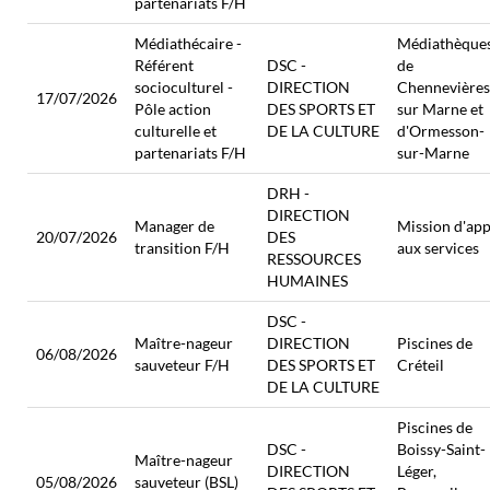
partenariats F/H
Médiathécaire -
Médiathèque
Référent
DSC -
de
socioculturel -
DIRECTION
Chennevières
17/07/2026
Pôle action
DES SPORTS ET
sur Marne et
culturelle et
DE LA CULTURE
d'Ormesson-
partenariats F/H
sur-Marne
DRH -
DIRECTION
Manager de
Mission d'app
20/07/2026
DES
transition F/H
aux services
RESSOURCES
HUMAINES
DSC -
Maître-nageur
DIRECTION
Piscines de
06/08/2026
sauveteur F/H
DES SPORTS ET
Créteil
DE LA CULTURE
Piscines de
DSC -
Boissy-Saint-
Maître-nageur
DIRECTION
Léger,
05/08/2026
sauveteur (BSL)