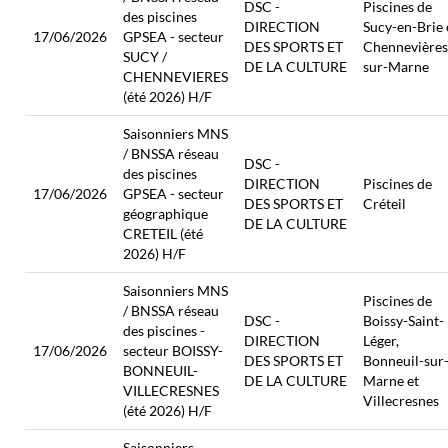
DSC -
Piscines de
des piscines
DIRECTION
Sucy-en-Brie 
17/06/2026
GPSEA - secteur
DES SPORTS ET
Chennevières
SUCY /
DE LA CULTURE
sur-Marne
CHENNEVIERES
(été 2026) H/F
Saisonniers MNS
/ BNSSA réseau
DSC -
des piscines
DIRECTION
Piscines de
17/06/2026
GPSEA - secteur
DES SPORTS ET
Créteil
géographique
DE LA CULTURE
CRETEIL (été
2026) H/F
Saisonniers MNS
Piscines de
/ BNSSA réseau
DSC -
Boissy-Saint-
des piscines -
DIRECTION
Léger,
17/06/2026
secteur BOISSY-
DES SPORTS ET
Bonneuil-sur
BONNEUIL-
DE LA CULTURE
Marne et
VILLECRESNES
Villecresnes
(été 2026) H/F
Saisonniers