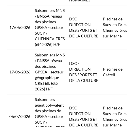
Saisonniers MNS
/ BNSSA réseau
DSC -
Piscines de
des piscines
DIRECTION
Sucy-en-Brie 
17/06/2026
GPSEA - secteur
DES SPORTS ET
Chennevières
SUCY /
DE LA CULTURE
sur-Marne
CHENNEVIERES
(été 2026) H/F
Saisonniers MNS
/ BNSSA réseau
DSC -
des piscines
DIRECTION
Piscines de
17/06/2026
GPSEA - secteur
DES SPORTS ET
Créteil
géographique
DE LA CULTURE
CRETEIL (été
2026) H/F
Saisonniers
agent polyvalent
DSC -
Piscines de
des piscines de
DIRECTION
Sucy-en-Brie 
06/07/2026
GPSEA - secteur
DES SPORTS ET
Chennevières
SUCY /
DE LA CULTURE
sur-Marne