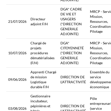
DGA* CADRE
MRCP - Servi
DE VIE ET
Mission,
Directeur
USAGERS
21/07/2026
Ressources,
adjoint F/H
(*DIRECTION
Coordination
GENERALE
Pilotage
ADJOINTE)
Chargé de
DGA*
MRCP - Servi
projets
CITOYENNETÉ
Mission,
10/07/2026
procédures
(*DIRECTION
Ressources,
dématérialisées
GENERALE
Coordination
(F/H)
ADJOINTE)
Pilotage
Apprenti Chargé
Ensemble du
de mission
DIRECTION DE
service
09/06/2026
Logistique
L'ATTRACTIVITÉ
développeme
durable F/H
économique
Gestionnaire
Pôle
incubateur,
entrepreunar
pépinières et
DIRECTION DE
03/08/2026
(service
hôtels
L'ATTRACTIVITÉ