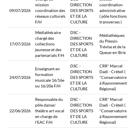
mission
DIRECTION
coordination
09/07/2026
coordination des
DES SPORTS
administrative
réseaux culturels
ET DE LA
( pôle fonctions
F/H
CULTURE
transverses )
Médiathécaire
DSC -
Médiathèques
chargé des
DIRECTION
du Plessis-
17/07/2026
collections
DES SPORTS
Trévise et de la
jeunesse et des
ET DE LA
Queue-en-Brie
partenariats F/H
CULTURE
DSC -
CRR* Marcel
Enseignant en
DIRECTION
Dadi - Créteil (
formation
24/07/2026
DES SPORTS
*Conservatoire
musicale 16/16e
ET DE LA
à Rayonnement
ou 16/20e F/H
CULTURE
Régional)
Responsable du
DSC -
CRR* Marcel
pôle danse/
DIRECTION
Dadi - Créteil (
22/06/2026
théâtre art vocal
DES SPORTS
*Conservatoire
en charge de
ET DE LA
à Rayonnement
l'EAC F/H
CULTURE
Régional)