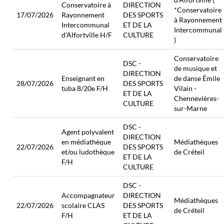
Conservatoire à
DIRECTION
*Conservatoire
17/07/2026
Rayonnement
DES SPORTS
à Rayonnement
Intercommunal
ET DE LA
Intercommunal
d'Alfortville H/F
CULTURE
)
Conservatoire
DSC -
de musique et
DIRECTION
Enseignant en
de danse Émile
28/07/2026
DES SPORTS
tuba 8/20e F/H
Vilain -
ET DE LA
Chennevières-
CULTURE
sur-Marne
DSC -
Agent polyvalent
DIRECTION
en médiathèque
Médiathèques
22/07/2026
DES SPORTS
et/ou ludothèque
de Créteil
ET DE LA
F/H
CULTURE
DSC -
Accompagnateur
DIRECTION
Médiathèques
22/07/2026
scolaire CLAS
DES SPORTS
de Créteil
F/H
ET DE LA