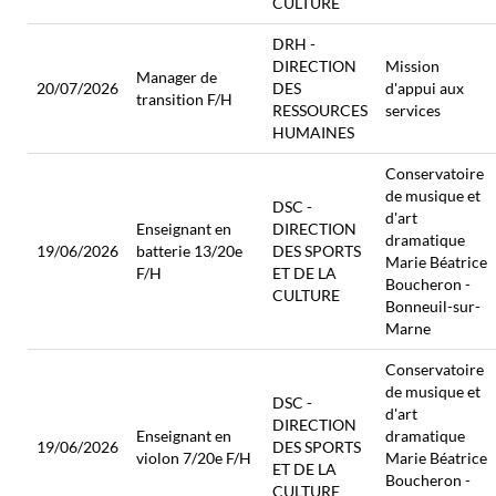
CULTURE
DRH -
DIRECTION
Mission
Manager de
20/07/2026
DES
d'appui aux
transition F/H
RESSOURCES
services
HUMAINES
Conservatoire
de musique et
DSC -
d'art
Enseignant en
DIRECTION
dramatique
19/06/2026
batterie 13/20e
DES SPORTS
Marie Béatrice
F/H
ET DE LA
Boucheron -
CULTURE
Bonneuil-sur-
Marne
Conservatoire
de musique et
DSC -
d'art
DIRECTION
Enseignant en
dramatique
19/06/2026
DES SPORTS
violon 7/20e F/H
Marie Béatrice
ET DE LA
Boucheron -
CULTURE