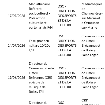
Médiathécaire -
Médiathèques
DSC -
Référent
de
DIRECTION
socioculturel -
Chennevières-
17/07/2026
DES SPORTS
Pôle action
sur Marne et
ET DE LA
culturelle et
d'Ormesson-
CULTURE
partenariats F/H
sur-Marne
DSC -
Conservatoires
Enseignant en
DIRECTION
de Limeil-
24/07/2026
guitare 10/20e
DES SPORTS
Brévannes et
F/H
ET DE LA
de Boissy-
CULTURE
Saint-Léger
Directeur du
Conservatoire de
DSC -
Conservatoires
Limeil-
DIRECTION
de Limeil-
19/06/2026
Brévannes (CRI)
DES SPORTS
Brévannes et
et école de
ET DE LA
de Boissy-
musique de
CULTURE
Saint-Léger
Boissy F/H
CRI*
Directeur du
DSC -
d'Alfortville (