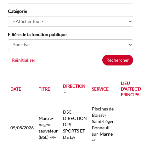
Catégorie
Filière de la fonction publique
Réinitialiser
Rechercher
LIEU
DIRECTION
DATE
TITRE
SERVICE
D'AFFECT
PRINCIPA
Piscines de
DSC -
Boissy-
Maître-
DIRECTION
Saint-Léger,
nageur
DES
05/08/2026
Bonneuil-
sauveteur
SPORTS ET
sur-Marne
(BSL) F/H
DE LA
et