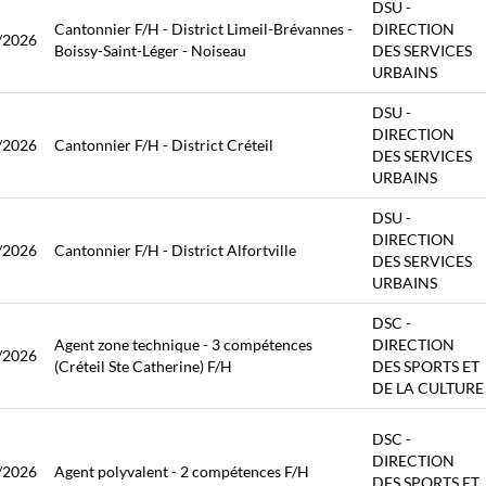
DSU -
Cantonnier F/H - District Limeil-Brévannes -
DIRECTION
/2026
Boissy-Saint-Léger - Noiseau
DES SERVICES
URBAINS
DSU -
DIRECTION
/2026
Cantonnier F/H - District Créteil
DES SERVICES
URBAINS
DSU -
DIRECTION
/2026
Cantonnier F/H - District Alfortville
DES SERVICES
URBAINS
DSC -
Agent zone technique - 3 compétences
DIRECTION
/2026
(Créteil Ste Catherine) F/H
DES SPORTS ET
DE LA CULTURE
DSC -
DIRECTION
/2026
Agent polyvalent - 2 compétences F/H
DES SPORTS ET