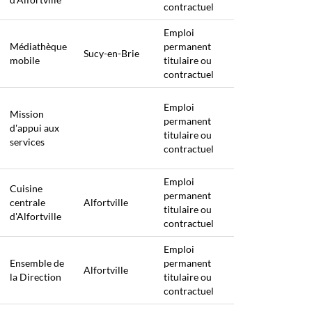
contractuel
Emploi
Médiathèque
permanent
Sucy-en-Brie
mobile
titulaire ou
contractuel
Emploi
Mission
permanent
d'appui aux
titulaire ou
services
contractuel
Emploi
Cuisine
permanent
centrale
Alfortville
titulaire ou
d'Alfortville
contractuel
Emploi
Ensemble de
permanent
Alfortville
la Direction
titulaire ou
contractuel