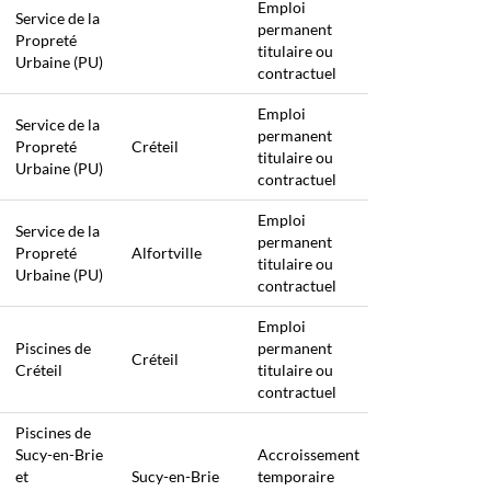
Emploi
Service de la
permanent
Propreté
titulaire ou
Urbaine (PU)
contractuel
Emploi
Service de la
permanent
Propreté
Créteil
titulaire ou
Urbaine (PU)
contractuel
Emploi
Service de la
permanent
Propreté
Alfortville
titulaire ou
Urbaine (PU)
contractuel
Emploi
Piscines de
permanent
Créteil
Créteil
titulaire ou
contractuel
Piscines de
Sucy-en-Brie
Accroissement
et
Sucy-en-Brie
temporaire