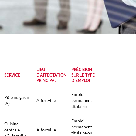
LIEU
PRÉCISION
SERVICE
D'AFFECTATION
SUR LE TYPE
PRINCIPAL
D'EMPLOI
Emploi
Pôle magasin
Alfortville
permanent
(A)
titulaire
Emploi
Cuisine
permanent
centrale
Alfortville
titulaire ou
d'Alfortville