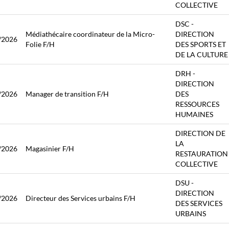
COLLECTIVE
DSC -
Médiathécaire coordinateur de la Micro-
DIRECTION
/2026
Folie F/H
DES SPORTS ET
DE LA CULTURE
DRH -
DIRECTION
/2026
Manager de transition F/H
DES
RESSOURCES
HUMAINES
DIRECTION DE
LA
/2026
Magasinier F/H
RESTAURATION
COLLECTIVE
DSU -
DIRECTION
/2026
Directeur des Services urbains F/H
DES SERVICES
URBAINS