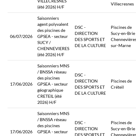
VILLECRESNES
Villecresnes
(été 2026) H/F
Saisonniers
agent polyvalent
DSC -
Piscines de
des piscines de
DIRECTION
Sucy-en-Brie 
06/07/2026
GPSEA - secteur
DES SPORTS ET
Chennevière
SUCY /
DE LA CULTURE
sur-Marne
CHENNEVIERES
(été 2026) H/F
Saisonniers MNS
/ BNSSA réseau
DSC -
des piscines
DIRECTION
Piscines de
17/06/2026
GPSEA - secteur
DES SPORTS ET
Créteil
géographique
DE LA CULTURE
CRETEIL (été
2026) H/F
Saisonniers MNS
/ BNSSA réseau
DSC -
Piscines de
des piscines
DIRECTION
Sucy-en-Brie 
17/06/2026
GPSEA - secteur
DES SPORTS ET
Chennevière