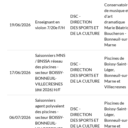
Conservatoir
de musique e
DSC -
d'art
Enseignant en
DIRECTION
dramatique
19/06/2026
violon 7/20e F/H
DES SPORTS ET
Marie Béatri
DE LA CULTURE
Boucheron -
Bonneuil-sur
Marne
Saisonniers MNS
Piscines de
/ BNSSA réseau
DSC -
Boissy-Saint-
des piscines -
DIRECTION
Léger,
17/06/2026
secteur BOISSY-
DES SPORTS ET
Bonneuil-sur
BONNEUIL-
DE LA CULTURE
Marne et
VILLECRESNES
Villecresnes
(été 2026) H/F
Saisonniers
Piscines de
agent polyvalent
DSC -
Boissy-Saint-
des piscines -
DIRECTION
Léger,
06/07/2026
secteur BOISSY-
DES SPORTS ET
Bonneuil-sur
BONNEUIL-
DE LA CULTURE
Marne et