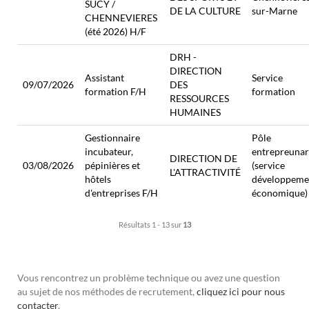
SUCY /
DE LA CULTURE
sur-Marne
CHENNEVIERES
(été 2026) H/F
DRH -
DIRECTION
Assistant
Service
09/07/2026
DES
formation F/H
formation
RESSOURCES
HUMAINES
Gestionnaire
Pôle
incubateur,
entrepreunar
DIRECTION DE
03/08/2026
pépinières et
(service
L'ATTRACTIVITÉ
hôtels
développeme
d'entreprises F/H
économique)
Résultats 1 - 13 sur
13
Vous rencontrez un problème technique ou avez une question
au sujet de nos méthodes de recrutement,
cliquez ici pour nous
contacter
.