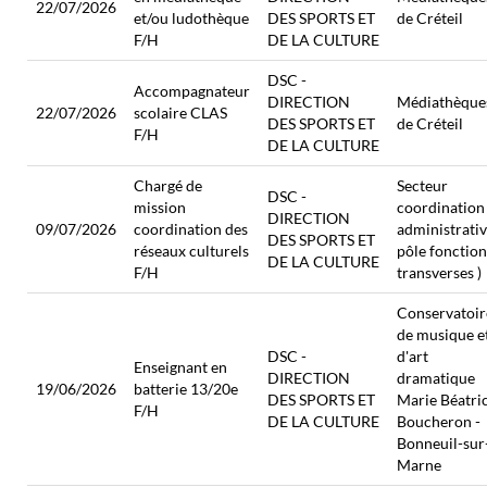
22/07/2026
et/ou ludothèque
DES SPORTS ET
de Créteil
F/H
DE LA CULTURE
DSC -
Accompagnateur
DIRECTION
Médiathèque
22/07/2026
scolaire CLAS
DES SPORTS ET
de Créteil
F/H
DE LA CULTURE
Chargé de
Secteur
DSC -
mission
coordination
DIRECTION
09/07/2026
coordination des
administrativ
DES SPORTS ET
réseaux culturels
pôle fonction
DE LA CULTURE
F/H
transverses )
Conservatoir
de musique e
DSC -
d'art
Enseignant en
DIRECTION
dramatique
19/06/2026
batterie 13/20e
DES SPORTS ET
Marie Béatri
F/H
DE LA CULTURE
Boucheron -
Bonneuil-sur
Marne