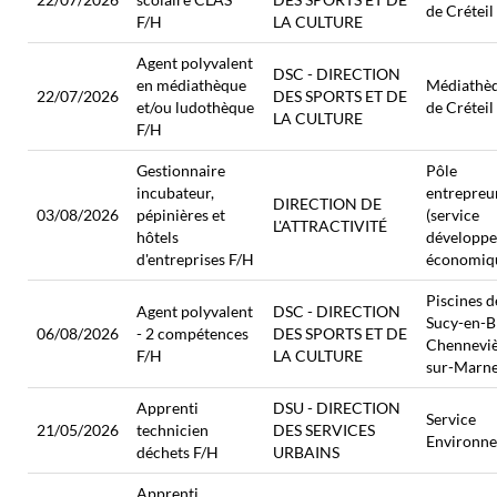
de Créteil
F/H
LA CULTURE
Agent polyvalent
DSC - DIRECTION
en médiathèque
Médiathè
22/07/2026
DES SPORTS ET DE
et/ou ludothèque
de Créteil
LA CULTURE
F/H
Gestionnaire
Pôle
incubateur,
entrepreu
DIRECTION DE
03/08/2026
pépinières et
(service
L'ATTRACTIVITÉ
hôtels
développ
d'entreprises F/H
économiq
Piscines d
Agent polyvalent
DSC - DIRECTION
Sucy-en-Br
06/08/2026
- 2 compétences
DES SPORTS ET DE
Chenneviè
F/H
LA CULTURE
sur-Marn
Apprenti
DSU - DIRECTION
Service
21/05/2026
technicien
DES SERVICES
Environn
déchets F/H
URBAINS
Apprenti