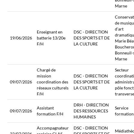
Marne
Conservat
de musiqu
d'art
Enseignant en
DSC - DIRECTION
dramatiq
19/06/2026
batterie 13/20e
DES SPORTS ET DE
Marie Béa
F/H
LA CULTURE
Boucheron
Bonneuil-
Marne
Chargé de
Secteur
mission
DSC - DIRECTION
coordinat
09/07/2026
coordination des
DES SPORTS ET DE
administra
réseaux culturels
LA CULTURE
pôle fonct
F/H
transverse
DRH - DIRECTION
Assistant
Service
09/07/2026
DES RESSOURCES
formation F/H
formation
HUMAINES
Accompagnateur
DSC - DIRECTION
Médiathè
22/07/2026
scolaire CLAS
DES SPORTS ET DE