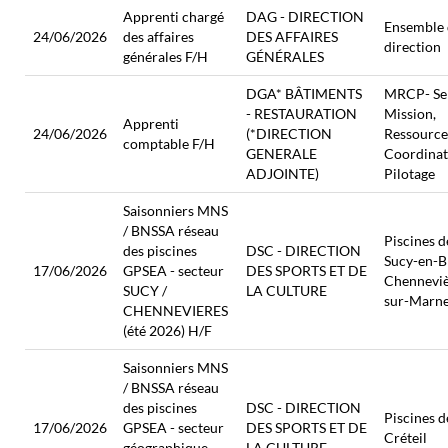
Apprenti chargé
DAG - DIRECTION
Ensemble 
24/06/2026
des affaires
DES AFFAIRES
direction
générales F/H
GÉNÉRALES
DGA* BÂTIMENTS
MRCP- Se
- RESTAURATION
Mission,
Apprenti
24/06/2026
(*DIRECTION
Ressource
comptable F/H
GENERALE
Coordinat
ADJOINTE)
Pilotage
Saisonniers MNS
/ BNSSA réseau
Piscines d
des piscines
DSC - DIRECTION
Sucy-en-Br
17/06/2026
GPSEA - secteur
DES SPORTS ET DE
Chenneviè
SUCY /
LA CULTURE
sur-Marn
CHENNEVIERES
(été 2026) H/F
Saisonniers MNS
/ BNSSA réseau
des piscines
DSC - DIRECTION
Piscines d
17/06/2026
GPSEA - secteur
DES SPORTS ET DE
Créteil
géographique
LA CULTURE