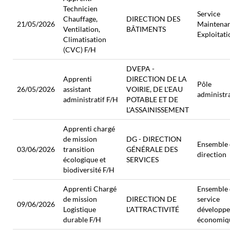
Technicien
Service
Chauffage,
DIRECTION DES
21/05/2026
Maintenan
Ventilation,
BÂTIMENTS
Exploitati
Climatisation
(CVC) F/H
DVEPA -
Apprenti
DIRECTION DE LA
Pôle
26/05/2026
assistant
VOIRIE, DE L'EAU
administra
administratif F/H
POTABLE ET DE
L'ASSAINISSEMENT
Apprenti chargé
de mission
DG - DIRECTION
Ensemble 
03/06/2026
transition
GÉNÉRALE DES
direction
écologique et
SERVICES
biodiversité F/H
Apprenti Chargé
Ensemble
de mission
DIRECTION DE
service
09/06/2026
Logistique
L'ATTRACTIVITÉ
développ
durable F/H
économiq