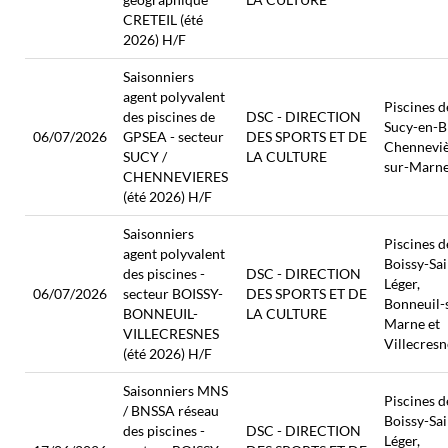
CRETEIL (été
2026) H/F
Saisonniers
agent polyvalent
Piscines d
des piscines de
DSC - DIRECTION
Sucy-en-Br
06/07/2026
GPSEA - secteur
DES SPORTS ET DE
Chenneviè
SUCY /
LA CULTURE
sur-Marn
CHENNEVIERES
(été 2026) H/F
Saisonniers
Piscines d
agent polyvalent
Boissy-Sai
des piscines -
DSC - DIRECTION
Léger,
06/07/2026
secteur BOISSY-
DES SPORTS ET DE
Bonneuil-
BONNEUIL-
LA CULTURE
Marne et
VILLECRESNES
Villecresn
(été 2026) H/F
Saisonniers MNS
Piscines d
/ BNSSA réseau
Boissy-Sai
des piscines -
DSC - DIRECTION
Léger,