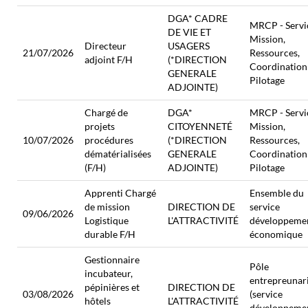
DGA* CADRE
MRCP - Servi
DE VIE ET
Mission,
Directeur
USAGERS
21/07/2026
Ressources,
adjoint F/H
(*DIRECTION
Coordination
GENERALE
Pilotage
ADJOINTE)
Chargé de
DGA*
MRCP - Servi
projets
CITOYENNETÉ
Mission,
10/07/2026
procédures
(*DIRECTION
Ressources,
dématérialisées
GENERALE
Coordination
(F/H)
ADJOINTE)
Pilotage
Apprenti Chargé
Ensemble du
de mission
DIRECTION DE
service
09/06/2026
Logistique
L'ATTRACTIVITÉ
développeme
durable F/H
économique
Gestionnaire
Pôle
incubateur,
entrepreunar
pépinières et
DIRECTION DE
03/08/2026
(service
hôtels
L'ATTRACTIVITÉ
développeme