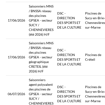
Saisonniers MNS
/ BNSSA réseau
DSC -
Piscines de
des piscines
DIRECTION
Sucy-en-Brie 
17/06/2026
GPSEA - secteur
DES SPORTS ET
Chennevières
SUCY /
DE LA CULTURE
sur-Marne
CHENNEVIERES
(été 2026) H/F
Saisonniers MNS
/ BNSSA réseau
DSC -
des piscines
DIRECTION
Piscines de
17/06/2026
GPSEA - secteur
DES SPORTS ET
Créteil
géographique
DE LA CULTURE
CRETEIL (été
2026) H/F
Saisonniers
agent polyvalent
DSC -
Piscines de
des piscines de
DIRECTION
Sucy-en-Brie 
06/07/2026
GPSEA - secteur
DES SPORTS ET
Chennevières
SUCY /
DE LA CULTURE
sur-Marne
CHENNEVIERES