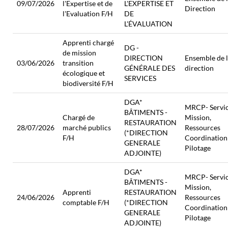
09/07/2026
l'Expertise et de
L'EXPERTISE ET
Direction
l'Evaluation F/H
DE
L'ÉVALUATION
Apprenti chargé
DG -
de mission
DIRECTION
Ensemble de 
03/06/2026
transition
GÉNÉRALE DES
direction
écologique et
SERVICES
biodiversité F/H
DGA*
MRCP- Servi
BÂTIMENTS -
Chargé de
Mission,
RESTAURATION
28/07/2026
marché publics
Ressources
(*DIRECTION
F/H
Coordination
GENERALE
Pilotage
ADJOINTE)
DGA*
MRCP- Servi
BÂTIMENTS -
Mission,
Apprenti
RESTAURATION
24/06/2026
Ressources
comptable F/H
(*DIRECTION
Coordination
GENERALE
Pilotage
ADJOINTE)