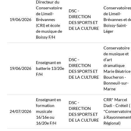
Directeur du
Conservatoire
Conservatoire
DSC -
de Limeil-
de Limeil-
DIRECTION
19/06/2026
Brévannes
Brévannes et d
DES SPORTS ET
(CRI) et école
Boissy-Saint-
DE LA CULTURE
de musique de
Léger
Boissy F/H
Conservatoire
de musique et
DSC -
d'art
Enseignant en
DIRECTION
dramatique
19/06/2026
batterie 13/20e
DES SPORTS ET
Marie Béatrice
F/H
DE LA CULTURE
Boucheron -
Bonneuil-sur-
Marne
Enseignant en
CRR* Marcel
DSC -
formation
Dadi - Créteil (
DIRECTION
24/07/2026
musicale
*Conservatoir
DES SPORTS ET
16/16e ou
à Rayonnemen
DE LA CULTURE
16/20e F/H
Régional)