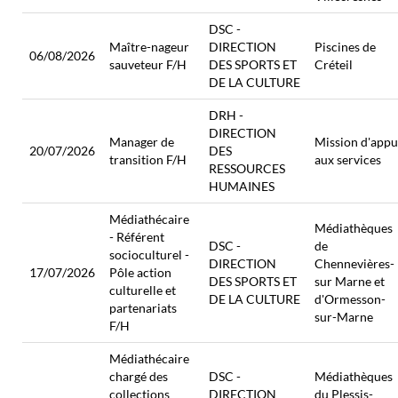
DSC -
Maître-nageur
DIRECTION
Piscines de
06/08/2026
sauveteur F/H
DES SPORTS ET
Créteil
DE LA CULTURE
DRH -
DIRECTION
Manager de
Mission d'appu
20/07/2026
DES
transition F/H
aux services
RESSOURCES
HUMAINES
Médiathécaire
Médiathèques
- Référent
DSC -
de
socioculturel -
DIRECTION
Chennevières-
17/07/2026
Pôle action
DES SPORTS ET
sur Marne et
culturelle et
DE LA CULTURE
d'Ormesson-
partenariats
sur-Marne
F/H
Médiathécaire
chargé des
DSC -
Médiathèques
collections
DIRECTION
du Plessis-