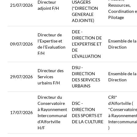
Directeur
USAGERS
21/07/2026
Ressources,
adjoint F/H
(*DIRECTION
Coordination e
GENERALE
Pilotage
ADJOINTE)
DEE -
Directeur de
DIRECTION DE
l'Expertise et
Ensemble de la
09/07/2026
L'EXPERTISE ET
de l'Evaluation
Direction
DE
F/H
L'ÉVALUATION
DSU -
Directeur des
DIRECTION
Ensemble de la
29/07/2026
Services
DES SERVICES
Direction
urbains F/H
URBAINS
Directeur du
CRI*
Conservatoire
DSC -
d'Alfortville (
à Rayonnement
DIRECTION
*Conservatoir
17/07/2026
Intercommunal
DES SPORTS ET
à Rayonnemen
d'Alfortville
DE LA CULTURE
Intercommuna
H/F
)