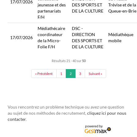
17/07/2026
jeunesse et des
DES SPORTS ET
Trévise et de la
partenariats
DE LA CULTURE
Queue-en-Brie
F/H
Médiathécaire
DSC -
coordinateur
DIRECTION
Médiathèque
17/07/2026
de la Micro-
DES SPORTS ET
mobile
Folie F/H
DE LA CULTURE
Résultats 21 - 40 sur
50
« Précédent
1
2
3
Suivant »
Vous rencontrez un problème technique ou avez une question
au sujet de nos méthodes de recrutement,
cliquez ici pour nous
contacter
.