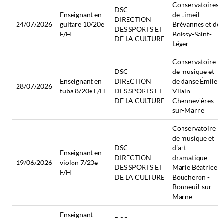
Conservatoire
DSC -
Enseignant en
de Limeil-
DIRECTION
24/07/2026
guitare 10/20e
Brévannes et d
DES SPORTS ET
F/H
Boissy-Saint-
DE LA CULTURE
Léger
Conservatoire
DSC -
de musique et
Enseignant en
DIRECTION
de danse Émile
28/07/2026
tuba 8/20e F/H
DES SPORTS ET
Vilain -
DE LA CULTURE
Chennevières-
sur-Marne
Conservatoire
de musique et
DSC -
d'art
Enseignant en
DIRECTION
dramatique
19/06/2026
violon 7/20e
DES SPORTS ET
Marie Béatrice
F/H
DE LA CULTURE
Boucheron -
Bonneuil-sur-
Marne
Enseignant